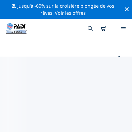
🚢 Jusqu'à -60% sur la croisière plongée de vos
rêves.
Voir les offres
PRINCIPAUX SITES DE PLONGÉE
AUTOUR DE JEJU-SI
Il y a actuellement 3 sites de plongée répertoriés
autour de Jeju-si, dont 2 est Fond sableux plongées, 2
est Plage plongées et 1 est Caverne plongée.
Explorez les sites de plongée autour de Jeju-si avec
l'aide des filtres ci-dessus ou de la carte interactive.
Consultez également la page détaillée de chaque site
de plongée et votez si vous connaissez le site.