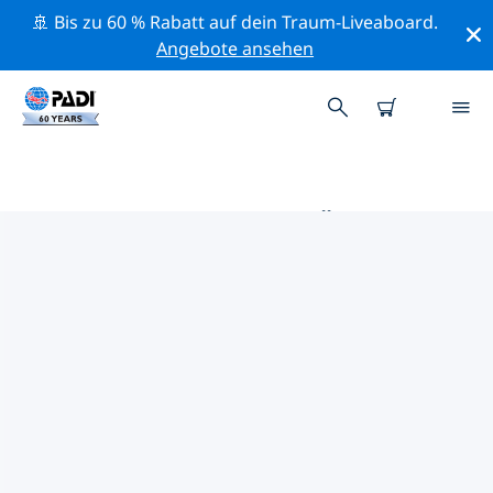
🚢 Bis zu 60 % Rabatt auf dein Traum-Liveaboard.
Angebote ansehen
DIE BESTEN TAUCHPLÄTZE IM
UMKREIS VON CHUR
Derzeit sind 6 Tauchplätze im Umkreis von Chur
gelistet: 6 See-Tauchgänge und 1 Wand-Tauchgang.
Mithilfe der Filter und der interaktiven Karte kannst du
die Tauchplätze im Umkreis von Chur erkunden. Auf
der jeweiligen Detailseite erhältst du mehr Infos über
den Tauchplatz; wenn er dir bekannt ist, kannst du für
ihn abstimmen.