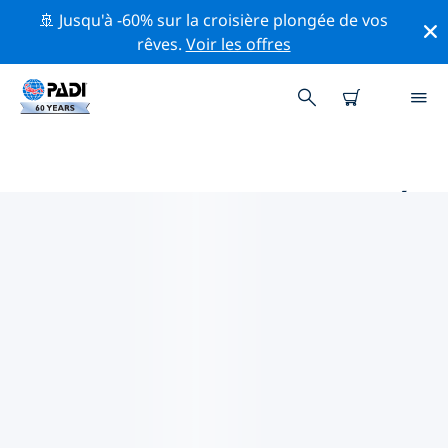
🚢 Jusqu'à -60% sur la croisière plongée de vos
rêves.
Voir les offres
PRINCIPAUX SITES DE PLONGÉE
AUTOUR DE COIRE
Il y a actuellement 6 sites de plongée répertoriés
autour de Coire, dont 6 est Lac plongées et 1 est
Tombant plongée.
Explorez les sites de plongée autour de Coire avec
l'aide des filtres ci-dessus ou de la carte interactive.
Consultez également la page détaillée de chaque site
de plongée et votez si vous connaissez le site.