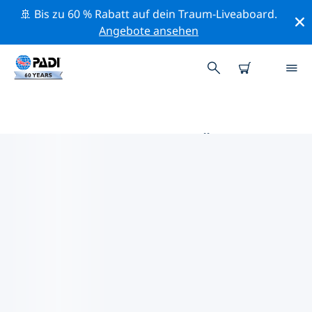
🚢 Bis zu 60 % Rabatt auf dein Traum-Liveaboard.
Angebote ansehen
DIE BESTEN TAUCHPLÄTZE IM
UMKREIS VON PUERTO
PRINCESA
Derzeit sind 8 Tauchplätze im Umkreis von Puerto
Princesa gelistet: 6 Ozean-Tauchgänge, 6 Riff-
Tauchgänge und 1 Pinnacle-Tauchgang.
Mithilfe der Filter und der interaktiven Karte kannst du
die Tauchplätze im Umkreis von Puerto Princesa
erkunden. Auf der jeweiligen Detailseite erhältst du
mehr Infos über den Tauchplatz; wenn er dir bekannt