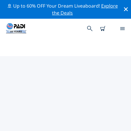
🚢 Up to 60% OFF Your Dream Liveaboard!
Explore
the Deals
푸에르토 프린세사주변 최고의 다이
브 사이트
현재 푸에르토 프린세사주변에 8 다이빙 사이트가 나열되
어 있으며 그 중 6 는 대양 다이빙입니다, 6 는 리프(Reef-암
초) 다이빙입니다 그리고 1 는 피너클(Pinnacle-봉우리) 다
이빙입니다.
위의 필터나 대화형 지도를 사용하여 푸에르토 프린세사 주
변의 다이브 사이트를 탐색하세요. 또한 각 다이빙 사이트의
세부 정보 페이지를 확인하고 해당 사이트를 알고 있다면 투
표하세요.