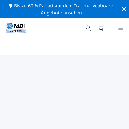
🚢 Bis zu 60 % Rabatt auf dein Traum-Liveaboard.
Angebote ansehen
DIE BESTEN TAUCHPLÄTZE IM
UMKREIS VON NAMIBIA
Derzeit sind keine Tauchplätze in Namibia gelistet.
Mithilfe der Filter und der interaktiven Karte kannst du
die Tauchplätze im Umkreis von Namibia erkunden.
Auf der jeweiligen Detailseite erhältst du mehr Infos
über den Tauchplatz; wenn er dir bekannt ist, kannst
du für ihn abstimmen.