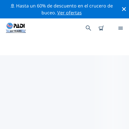
🚢 Hasta un 60% de descuento en el crucero de
buceo.
Ver ofertas
LOS MEJORES SITIOS DE BUCEO
CERCA DE NAMIBIA
Actualmente no hay sitios de buceo publicados en
Namibia.
Explora los sitios de buceo cercanos a Namibia con la
ayuda de los filtros de arriba o el mapa interactivo.
También puedes echar un vistazo a la página de
información de cada sitio de buceo y emitir tu voto si
ya los has visitado.