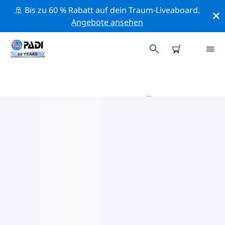
🚢 Bis zu 60 % Rabatt auf dein Traum-Liveaboard.
Angebote ansehen
DIE BESTEN TAUCHPLÄTZE IM
UMKREIS VON BROCKVILLE
Derzeit ist 1 Tauchplatz im Umkreis von Brockville
gelistet: 1 Fluss-Tauchgang.
Mithilfe der Filter und der interaktiven Karte kannst du
die Tauchplätze im Umkreis von Brockville erkunden.
Auf der jeweiligen Detailseite erhältst du mehr Infos
über den Tauchplatz; wenn er dir bekannt ist, kannst
du für ihn abstimmen.