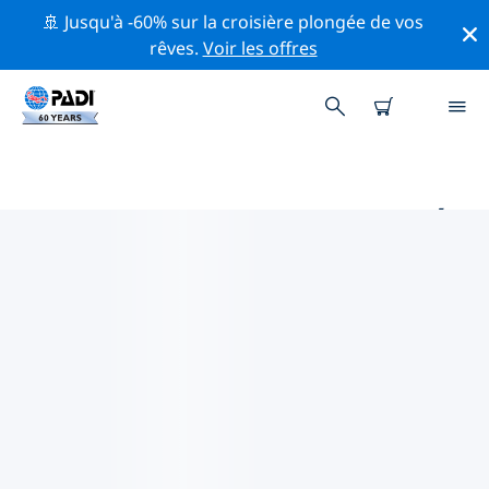
🚢 Jusqu'à -60% sur la croisière plongée de vos
rêves.
Voir les offres
PRINCIPAUX SITES DE PLONGÉE
AUTOUR DE BROCKVILLE
Il y a actuellement 1 site de plongée répertoriés autour
de Brockville, dont 1 est Rivière plongée.
Explorez les sites de plongée autour de Brockville avec
l'aide des filtres ci-dessus ou de la carte interactive.
Consultez également la page détaillée de chaque site
de plongée et votez si vous connaissez le site.