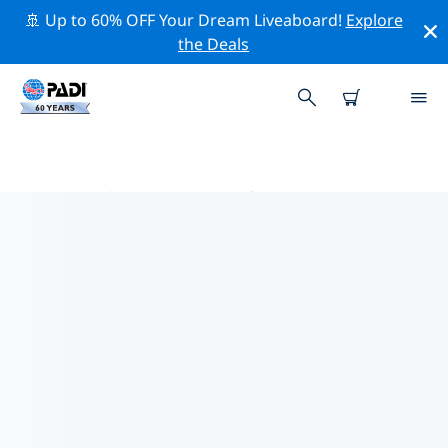
🚢 Up to 60% OFF Your Dream Liveaboard!
Explore
the Deals
布罗克维尔附近的热门潜水地点
目前在 布罗克维尔附近列出了 1 个潜水地点，其中 1 是 河
流潜水 次潜水.
借助上面的筛选器或交互式地图，探索 布罗克维尔 点附近
的潜水点。如果您知道该站点，还可以查看每个潜水地点的
详细信息页面并投票。