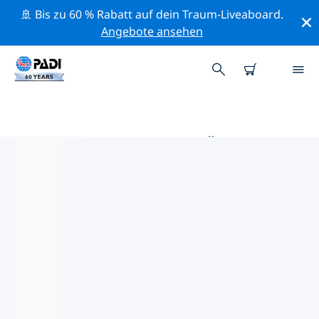
🚢 Bis zu 60 % Rabatt auf dein Traum-Liveaboard.
Angebote ansehen
DIE BESTEN TAUCHPLÄTZE IM
UMKREIS VON SCALEA
Derzeit sind keine Tauchplätze Scalea gelistet.
Mithilfe der Filter und der interaktiven Karte kannst du
die Tauchplätze im Umkreis von Scalea erkunden. Auf
der jeweiligen Detailseite erhältst du mehr Infos über
den Tauchplatz; wenn er dir bekannt ist, kannst du für
ihn abstimmen.