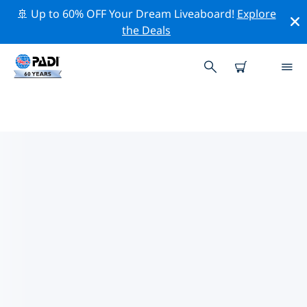
🚢 Up to 60% OFF Your Dream Liveaboard!
Explore
the Deals
TOPDUIKLOCATIES ROND
SCALEA
Er zijn momenteel geen duiklocaties Scaleavermeld.
Verken de duiklocatie rond Scalea met behulp van de
bovenstaande filters of de interactieve kaart. Bekijk
ook de detailpagina van elke duiklocatie en breng uw
stem uit als u de locatie kent.