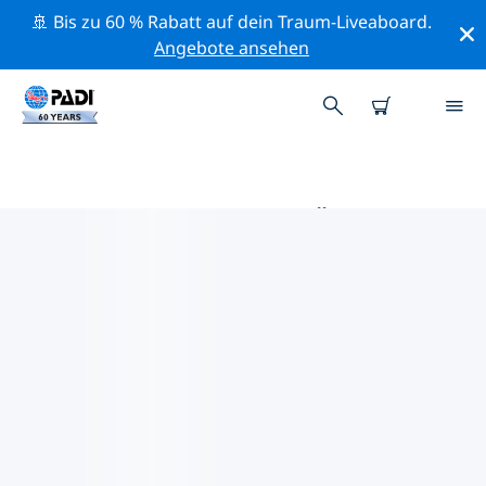
🚢 Bis zu 60 % Rabatt auf dein Traum-Liveaboard.
Angebote ansehen
DIE BESTEN TAUCHPLÄTZE IM
UMKREIS VON DESENZANO DEL
GARDA
Derzeit sind 2 Tauchplätze im Umkreis von Desenzano
del Garda gelistet: 2 Strand-Tauchgänge, 2 See-
Tauchgänge und 2 Wrack-Tauchgänge.
Mithilfe der Filter und der interaktiven Karte kannst du
die Tauchplätze im Umkreis von Desenzano del Garda
erkunden. Auf der jeweiligen Detailseite erhältst du
mehr Infos über den Tauchplatz; wenn er dir bekannt