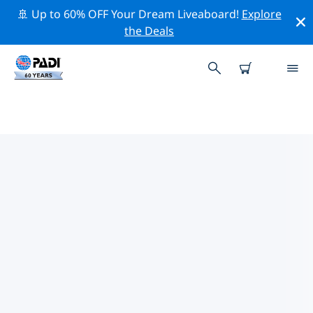
🚢 Up to 60% OFF Your Dream Liveaboard!
Explore
the Deals
데센차노델가르다주변 최고의 다이
브 사이트
현재 데센차노델가르다주변에 2 다이빙 사이트가 나열되어
있으며 그 중 2 는 비치(Beach) 다이빙입니다, 2 는 호수
(Lake) 다이빙입니다 그리고 2 는 렉(Wreck-난파선) 다이빙
입니다.
위의 필터나 대화형 지도를 사용하여 데센차노델가르다 주
변의 다이브 사이트를 탐색하세요. 또한 각 다이빙 사이트의
세부 정보 페이지를 확인하고 해당 사이트를 알고 있다면 투
표하세요.