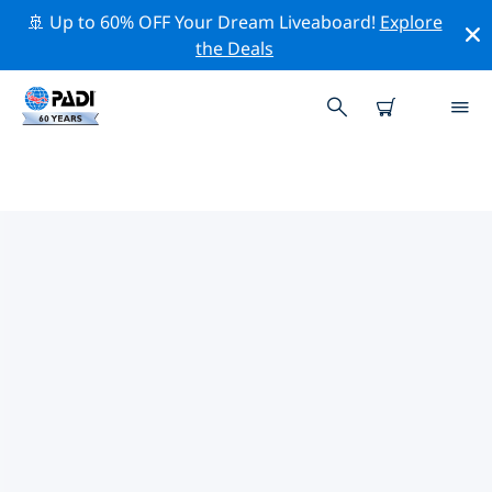
🚢 Up to 60% OFF Your Dream Liveaboard!
Explore
the Deals
德山札诺·德加達附近的熱門潛水地點
目前在 德山札诺·德加達附近列出了 2 個潛水地點，其中 2
是 沉船 次潛水, 2 是 海灘 次潛水 和 2 是 湖泊 次潛水.
借助上面的篩選器或交互式地圖，探索 德山札诺·德加達 點
附近的潛水點。如果您知道該站點，還可以查看每個潛水地
點的詳細信息頁面並投票。