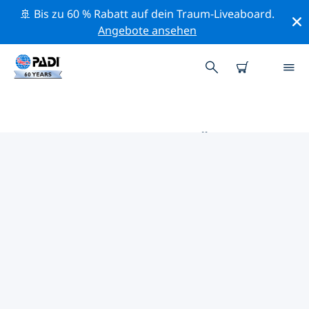
🚢 Bis zu 60 % Rabatt auf dein Traum-Liveaboard.
Angebote ansehen
DIE BESTEN TAUCHPLÄTZE IM
UMKREIS VON BULGARIEN
Derzeit sind 10 Tauchplätze im Umkreis von Bulgarien
gelistet: 5 Wrack-Tauchgänge, 3 Strand-Tauchgänge
und 3 Riff-Tauchgänge.
Mithilfe der Filter und der interaktiven Karte kannst du
die Tauchplätze im Umkreis von Bulgarien erkunden.
Auf der jeweiligen Detailseite erhältst du mehr Infos
über den Tauchplatz; wenn er dir bekannt ist, kannst
du für ihn abstimmen.