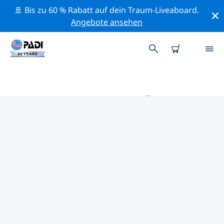
🚢 Bis zu 60 % Rabatt auf dein Traum-Liveaboard.
Angebote ansehen
DIE BESTEN TAUCHPLÄTZE IM
UMKREIS VON BENGALURU
Derzeit sind keine Tauchplätze Bengaluru gelistet.
Mithilfe der Filter und der interaktiven Karte kannst du
die Tauchplätze im Umkreis von Bengaluru erkunden.
Auf der jeweiligen Detailseite erhältst du mehr Infos
über den Tauchplatz; wenn er dir bekannt ist, kannst
du für ihn abstimmen.