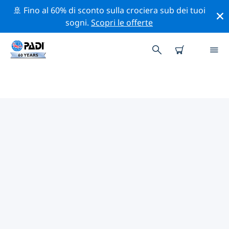
🚢 Fino al 60% di sconto sulla crociera sub dei tuoi
sogni.
Scopri le offerte
I MIGLIORI SITI D'IMMERSIONE
NEI DINTORNI DI BENGALURU
Al momento non sono presenti inserzioni di siti
d'immersione Bengaluru.
Esplora il sito d'immersione nei dintorni di Bengaluru
con l'aiuto dei filtri sopra o della mappa interattiva.
Controlla anche la pagina con i dettagli di ogni sito
d'immersione e vota se conosci il sito.