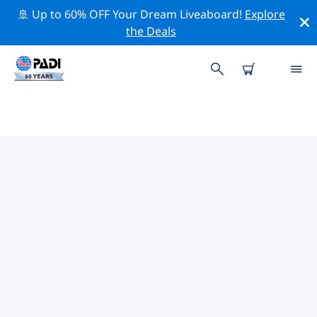
🚢 Up to 60% OFF Your Dream Liveaboard!
Explore
the Deals
TOPDUIKLOCATIES ROND
BENGALURU
Er zijn momenteel geen duiklocaties
Bengaluruvermeld.
Verken de duiklocatie rond Bengaluru met behulp van
de bovenstaande filters of de interactieve kaart. Bekijk
ook de detailpagina van elke duiklocatie en breng uw
stem uit als u de locatie kent.