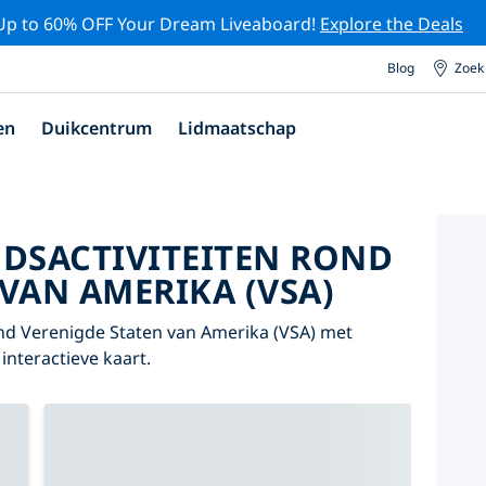
Up to 60% OFF Your Dream Liveaboard!
Explore the Deals
Blog
Zoek
en
Duikcentrum
Lidmaatschap
DSACTIVITEITEN ROND
VAN AMERIKA (VSA)
nd Verenigde Staten van Amerika (VSA) met
interactieve kaart.