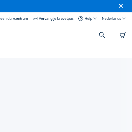
 een duikcentrum
Vervang je brevetpas
Help
Nederlands