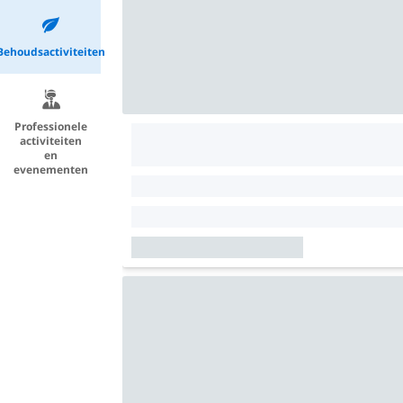
Behoudsactiviteiten
Professionele
activiteiten
en
evenementen