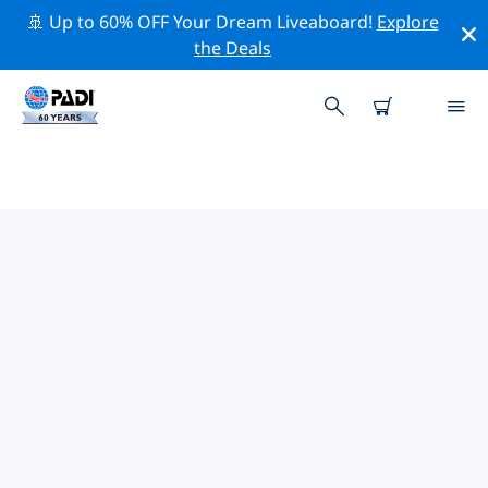
🚢 Up to 60% OFF Your Dream Liveaboard!
Explore
the Deals
TOP
NATUURBEHOUDSACTIVITEITEN
ROND MADAGASKAR
Ontdek de natuurbehoudsactiviteiten rond
Madagaskar met behulp van de bovenstaande filters
of de interactieve kaart.