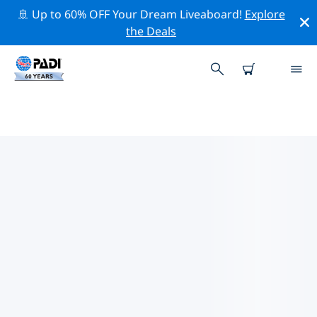
🚢 Up to 60% OFF Your Dream Liveaboard!
Explore
the Deals
TOP
NATUURBEHOUDSACTIVITEITEN
ROND CARIBEN
Ontdek de natuurbehoudsactiviteiten rond Cariben
met behulp van de bovenstaande filters of de
interactieve kaart.