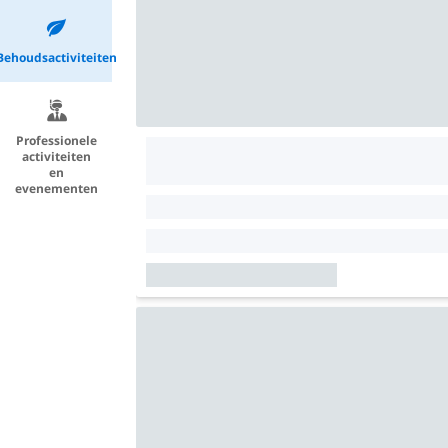
Behoudsactiviteiten
Professionele
activiteiten
en
evenementen