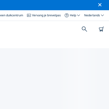
 een duikcentrum
Vervang je brevetpas
Help
Nederlands