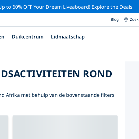
Up to 60% OFF Your Dream Liveaboard!
Explore the Deals
Blog
Zoek
en
Duikcentrum
Lidmaatschap
DSACTIVITEITEN ROND
d Afrika met behulp van de bovenstaande filters