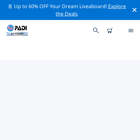
🚢 Up to 60% OFF Your Dream Liveaboard!
Explore
the Deals
TOP
NATUURBEHOUDSACTIVITEITEN
ROND CARIBEN
Ontdek de natuurbehoudsactiviteiten rond Cariben
met behulp van de bovenstaande filters of de
interactieve kaart.