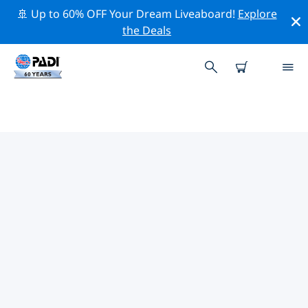
🚢 Up to 60% OFF Your Dream Liveaboard!
Explore
the Deals
TOP
NATUURBEHOUDSACTIVITEITEN
ROND CARIBEN
Ontdek de natuurbehoudsactiviteiten rond Cariben
met behulp van de bovenstaande filters of de
interactieve kaart.