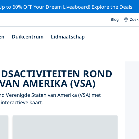
Up to 60% OFF Your Dream Liveaboard!
Explore the Deals
Blog
Zoek
en
Duikcentrum
Lidmaatschap
DSACTIVITEITEN ROND
VAN AMERIKA (VSA)
nd Verenigde Staten van Amerika (VSA) met
interactieve kaart.