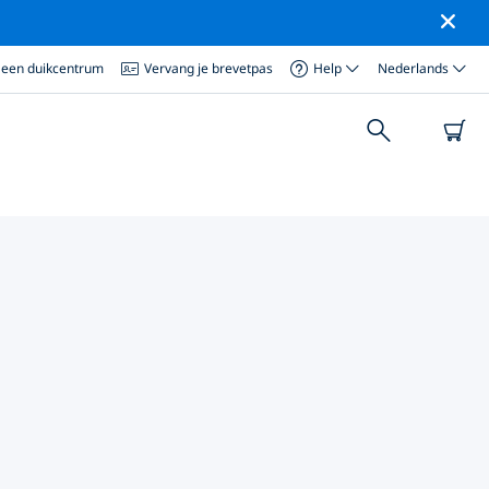
 een duikcentrum
Vervang je brevetpas
Help
Nederlands