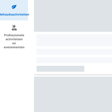
Behoudsactiviteiten
Professionele
activiteiten
en
evenementen