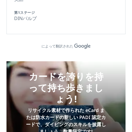
第1ステージ
DINバルブ
によって翻訳された
カードを誇りを持
って持ち歩きまし
ょう!
リサイクル素材で作られた eCard ま
たは防水カードの新しい PADI 認定カ
ードで、ダイビングのスキルを披露し
ましょう。数量限定です!