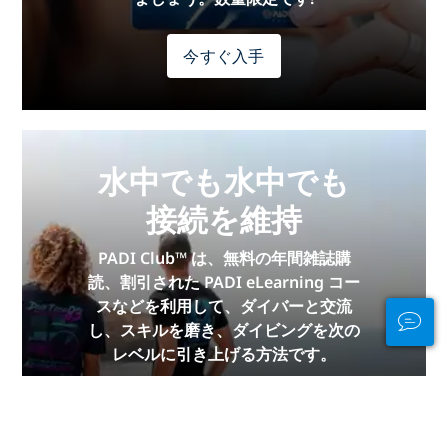
今すぐ入手
水中でも水中でも
接続を維持
PADI Club™ は、無料の年間雑誌購
読、割引された PADI eLearning コー
スなどを利用して、ダイバーと交流
し、スキルを磨き、ダイビングを次の
レベルに引き上げる方法です。
今すぐ参加