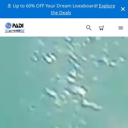
🚢 Up to 60% OFF Your Dream Liveaboard!
Explore
the Deals