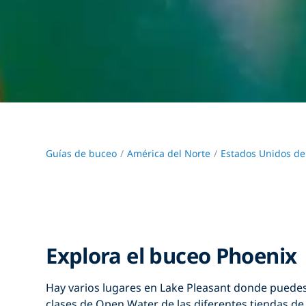
Guías de buceo
América del Norte
Estados Unidos de
Explora el buceo Phoenix
Hay varios lugares en Lake Pleasant donde puedes 
clases de Open Water de las diferentes tiendas de 