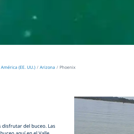
 América (EE. UU.)
Arizona
Phoenix
disfrutar del buceo. Las
buceo aquí en el Valle