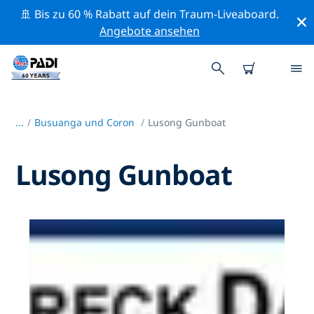
🚢 Bis zu 60 % Rabatt auf dein Traum-Liveaboard.
Angebote ansehen
...
/
Busuanga und Coron
Lusong Gunboat
Lusong Gunboat