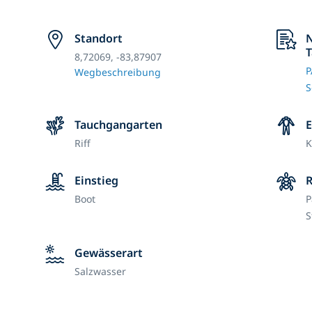
Standort
N
T
8,72069, -83,87907
P
Wegbeschreibung
S
Tauchgangarten
Riff
K
Einstieg
Boot
P
S
Gewässerart
Salzwasser