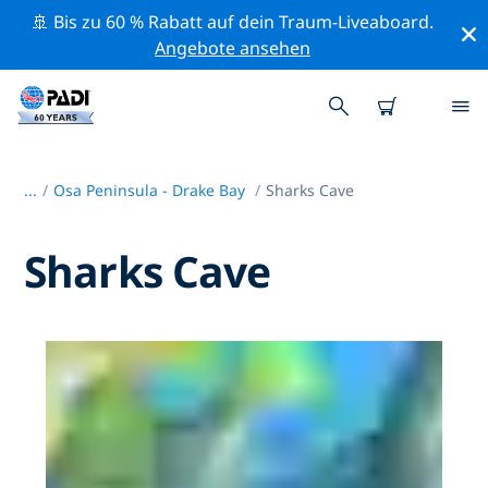
🚢 Bis zu 60 % Rabatt auf dein Traum-Liveaboard.
Angebote ansehen
...
/
Osa Peninsula - Drake Bay
Sharks Cave
Sharks Cave