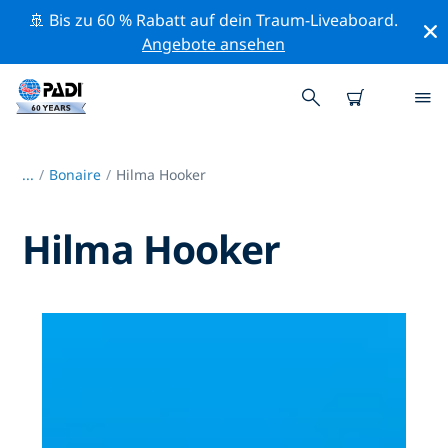
🚢 Bis zu 60 % Rabatt auf dein Traum-Liveaboard.
Angebote ansehen
...
/
Bonaire
Hilma Hooker
Hilma Hooker