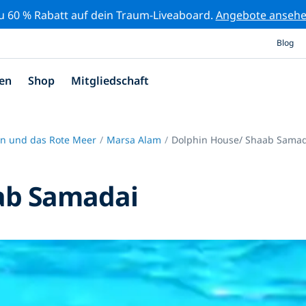
zu 60 % Rabatt auf dein Traum-Liveaboard.
Angebote anseh
Blog
en
Shop
Mitgliedschaft
n und das Rote Meer
Marsa Alam
Dolphin House/ Shaab Sama
ab Samadai