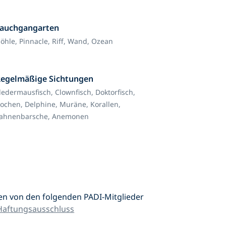
Tauchgangarten
öhle,
Pinnacle,
Riff,
Wand,
Ozean
Regelmäßige Sichtungen
ledermausfisch,
Clownfisch,
Doktorfisch,
ochen,
Delphine,
Muräne,
Korallen,
ahnenbarsche,
Anemonen
en von den folgenden PADI-Mitglieder
Haftungsausschluss