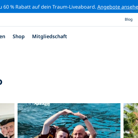
zu 60 % Rabatt auf dein Traum-Liveaboard.
Angebote anseh
Blog
en
Shop
Mitgliedschaft
o