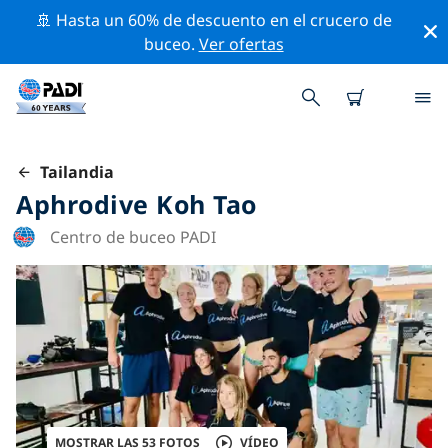
🚢 Hasta un 60% de descuento en el crucero de
buceo.
Ver ofertas
Tailandia
Aphrodive Koh Tao
Centro de buceo PADI
MOSTRAR LAS 53 FOTOS
VÍDEO