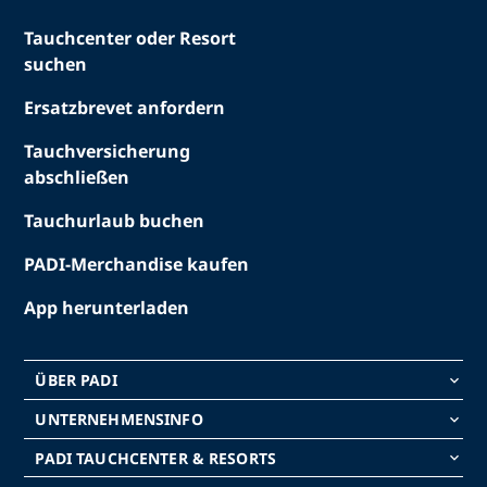
Tauchcenter oder Resort
suchen
Ersatzbrevet anfordern
Tauchversicherung
abschließen
Tauchurlaub buchen
PADI-Merchandise kaufen
App herunterladen
ÜBER PADI
keyboard_arrow_down
UNTERNEHMENSINFO
keyboard_arrow_down
PADI TAUCHCENTER & RESORTS
keyboard_arrow_down