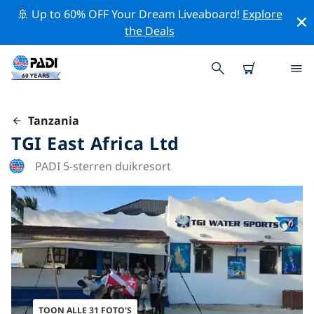
🚢 Up to 60% OFF Your Dream Liveaboard!
Explore
the Deals
Tanzania
TGI East Africa Ltd
PADI 5-sterren duikresort
TOON ALLE 31 FOTO'S