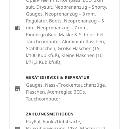
Open-heel fins, Kompass, BCD, Skin
suit, Drysuit, Neoprenanzug – Shorty,
Gauges, Neoprenanzug – 3 mm,
Regulator, Boots, Neoprenanzug – 5
mm, Neoprenanzug – 7 mm,
Kindergrößen, Maske & Schnorchel,
Tauchcomputer, Aluminiumflaschen,
Stahlflaschen, Große Flaschen (15
l/100 Kubikfuß), Kleine Flaschen (10
l/71,2 Kubikfuß)
GERÄTESERVICE & REPARATUR
Gauges, Nass-/Trockentauchanzüge,
Flaschen, Atemregler, BCDs,
Tauchcomputer
ZAHLUNGSMETHODEN
PayPal, Bank-/Debitkarte,
Banküberweisung, VISA, Mastercard,