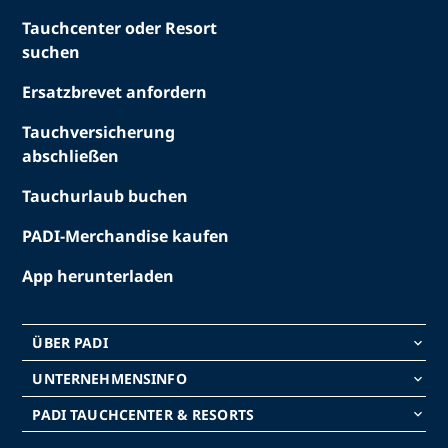
Tauchcenter oder Resort
suchen
Ersatzbrevet anfordern
Tauchversicherung
abschließen
Tauchurlaub buchen
PADI-Merchandise kaufen
App herunterladen
ÜBER PADI
keyboard_arrow_down
UNTERNEHMENSINFO
keyboard_arrow_down
PADI TAUCHCENTER & RESORTS
keyboard_arrow_down