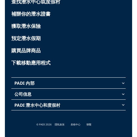
查找潛水中心或度假村
補辦你的潛水證書
獲取潛水保險
預定潛水假期
購買品牌商品
下載移動應用程式
PADI 內部
keyboard_arrow_down
公司信息
keyboard_arrow_down
PADI 潛水中心和度假村
keyboard_arrow_down
© PADI 2026
隱私政策
表格中心
聯繫