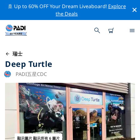
🚢 Up to 60% OFF Your Dream Liveaboard!
Explore
the Deals
瑞士
Deep Turtle
PADI五星CDC
顯示圖片 顯示所有 6 圖片