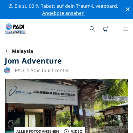
🚢 Bis zu 60 % Rabatt auf dein Traum-Liveaboard.
Angebote ansehen
Malaysia
Jom Adventure
PADI-5 Star-Tauchcenter
ALLE 9 FOTOS ANSEHEN
VIDEO