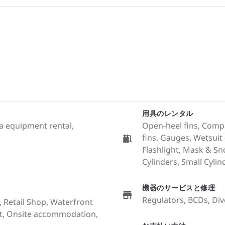
用具のレンタル
a equipment rental,
Open-heel fins, Compa
fins, Gauges, Wetsuit 
Flashlight, Mask & S
Cylinders, Small Cylind
機器のサービスと修理
Regulators, BCDs, Di
, Retail Shop, Waterfront
at, Onsite accommodation,