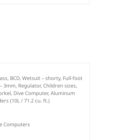
ss, BCD, Wetsuit – shorty, Full-foot
– 3mm, Regulator, Children sizes,
norkel, Dive Computer, Aluminum
ers (10L / 71.2 cu. ft.)
ve Computers