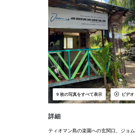
9 枚の写真をすべて表示
ビデオ
詳細
ティオマン島の楽園への玄関口、
ジョム