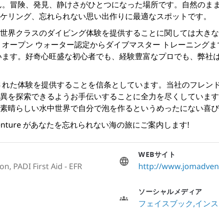
ん。冒険、発見、静けさがひとつになった場所です。自然のま
ケリング、忘れられない思い出作りに最適なスポットです。
世界クラスのダイビング体験を提供することに関しては大きな強
、
オープン ウォーター認定
から
ダイブマスター トレーニング
ま
います。好奇心旺盛な初心者でも、経験豊富なプロでも、弊社
ソナライズされた体験を提供することを信条としています。当社のフ
異を探索できるようお手伝いすることに全力を尽くしています
素晴らしい水中世界で自分で泡を作るというめったにない喜び
venture があなたを忘れられない海の旅にご案内します!
WEBサイト
n, PADI First Aid - EFR
http://www.jomadven
ソーシャルメディア
フェイスブック
インス