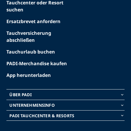
Tauchcenter oder Resort
suchen
Ersatzbrevet anfordern
Tauchversicherung
abschließen
Tauchurlaub buchen
PADI-Merchandise kaufen
App herunterladen
ÜBER PADI
keyboard_arrow_down
UNTERNEHMENSINFO
keyboard_arrow_down
PADI TAUCHCENTER & RESORTS
keyboard_arrow_down