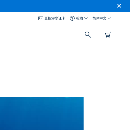
更换潜水证卡
帮助
简体中文