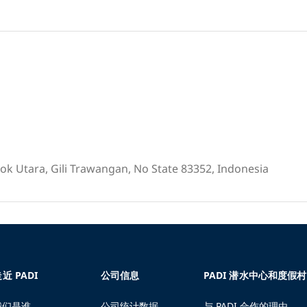
bok Utara, Gili Trawangan, No State 83352, Indonesia
近 PADI
公司信息
PADI 潜水中心和度假村
我们是谁
公司统计数据
与 PADI 合作的理由