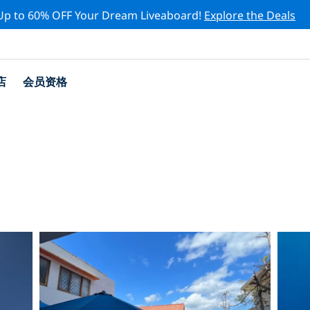
Up to 60% OFF Your Dream Liveaboard!
Explore the Deals
店
会员资格