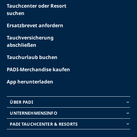
Tauchcenter oder Resort
suchen
Ersatzbrevet anfordern
Tauchversicherung
abschließen
Tauchurlaub buchen
PADI-Merchandise kaufen
App herunterladen
ÜBER PADI
keyboard_arrow_down
UNTERNEHMENSINFO
keyboard_arrow_down
PADI TAUCHCENTER & RESORTS
keyboard_arrow_down