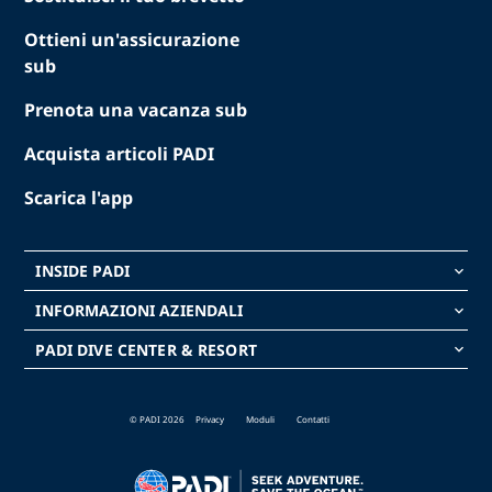
Ottieni un'assicurazione
sub
Prenota una vacanza sub
Acquista articoli PADI
Scarica l'app
INSIDE PADI
keyboard_arrow_down
INFORMAZIONI AZIENDALI
keyboard_arrow_down
PADI DIVE CENTER & RESORT
keyboard_arrow_down
© PADI 2026
Privacy
Moduli
Contatti