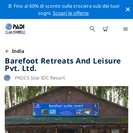
🚢 Fino al 60% di sconto sulla crociera sub dei tuoi
sogni.
Scopri le offerte
India
Barefoot Retreats And Leisure
Pvt. Ltd.
PADI 5 Star IDC Resort