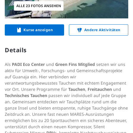
ALLE 23 FOTOS ANSEHEN
Kurse anzeigen
Andere Aktivitäten
Details
Als
PADI Eco Center
und
Green Fins Mitglied
setzen wir uns
aktiv für Umwelt-, Forschungs- und Gemeinschaftsprojekte
auf Guanaja ein. Hier verbinden wir
verantwortungsbewusstes Tauchen mit echtem Engagement
vor Ort. Unsere Programme für
Tauchen
,
Freitauchen
und
Technisches Tauchen
passen wir individuell auf jede Gruppe
an. Gemeinsam entdecken wir Tauchplätze rund um die
ganze Insel und bieten entspannte, ruhige Tauchgänge ohne
Zeitdruck an. Unsere fast neuen MARES-Ausrüstungen
ermöglichen bis zu 20 Sporttauchern ein sicheres Abenteuer,
unterstützt durch einen neuen Kompressor, Silent
Submersion Minnus
DPV
s, komplette Nachttauchausrüstung