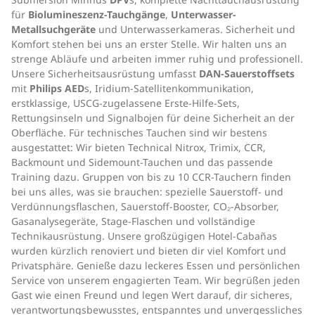
für
Biolumineszenz-Tauchgänge
,
Unterwasser-
Metallsuchgeräte
und Unterwasserkameras. Sicherheit und
Komfort stehen bei uns an erster Stelle. Wir halten uns an
strenge Abläufe und arbeiten immer ruhig und professionell.
Unsere Sicherheitsausrüstung umfasst
DAN-Sauerstoffsets
mit
Philips AED
s, Iridium-Satellitenkommunikation,
erstklassige, USCG-zugelassene Erste-Hilfe-Sets,
Rettungsinseln und Signalbojen für deine Sicherheit an der
Oberfläche. Für technisches Tauchen sind wir bestens
ausgestattet: Wir bieten Technical Nitrox, Trimix, CCR,
Backmount und Sidemount-Tauchen und das passende
Training dazu. Gruppen von bis zu 10 CCR-Tauchern finden
bei uns alles, was sie brauchen: spezielle Sauerstoff- und
Verdünnungsflaschen, Sauerstoff-Booster, CO₂-Absorber,
Gasanalysegeräte, Stage-Flaschen und vollständige
Technikausrüstung. Unsere großzügigen Hotel-Cabañas
wurden kürzlich renoviert und bieten dir viel Komfort und
Privatsphäre. Genieße dazu leckeres Essen und persönlichen
Service von unserem engagierten Team. Wir begrüßen jeden
Gast wie einen Freund und legen Wert darauf, dir sicheres,
verantwortungsbewusstes, entspanntes und unvergessliches