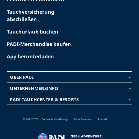
Tauchversicherung
abschließen
Tauchurlaub buchen
PADI-Merchandise kaufen
App herunterladen
ÜBER PADI
keyboard_arrow_down
UNTERNEHMENSINFO
keyboard_arrow_down
PADI TAUCHCENTER & RESORTS
keyboard_arrow_down
© PADI 2026
Datenschutzerklärung
Formularcenter
Kontakt