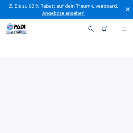
🚢 Bis zu 60 % Rabatt auf dein Traum-Liveaboard.
Angebote ansehen
DIE BESTEN
NATURSCHUTZAKTIVITÄTEN
SIZILIEN
Mithilfe der Filter und der interaktiven Karte kannst du
die Naturschutzaktivitäten im Umkreis von Sizilien
erkunden.