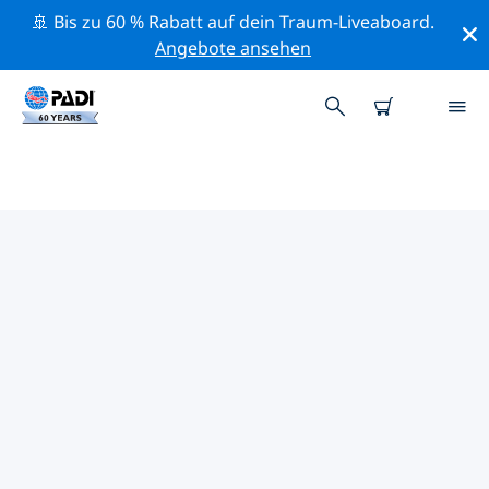
🚢 Bis zu 60 % Rabatt auf dein Traum-Liveaboard.
Angebote ansehen
DIE BESTEN
NATURSCHUTZAKTIVITÄTEN
AMERIKANISCHE
JUNGFERNINSELN
Mithilfe der Filter und der interaktiven Karte kannst du
die Naturschutzaktivitäten im Umkreis von
Amerikanische Jungferninseln erkunden.