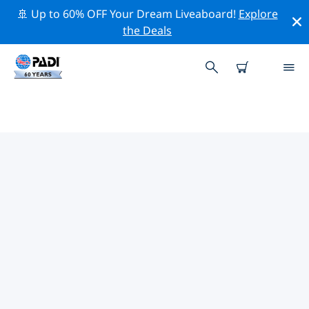
🚢 Up to 60% OFF Your Dream Liveaboard!
Explore
the Deals
TOP
NATUURBEHOUDSACTIVITEITEN
ROND AMERIKAANSE
MAAGDENEILANDEN
Ontdek de natuurbehoudsactiviteiten rond
Amerikaanse maagdeneilanden met behulp van de
bovenstaande filters of de interactieve kaart.