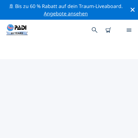
🚢 Bis zu 60 % Rabatt auf dein Traum-Liveaboard.
Angebote ansehen
DIE BESTEN
NATURSCHUTZAKTIVITÄTEN
ROM
Mithilfe der Filter und der interaktiven Karte kannst du
die Naturschutzaktivitäten im Umkreis von Rom
erkunden.